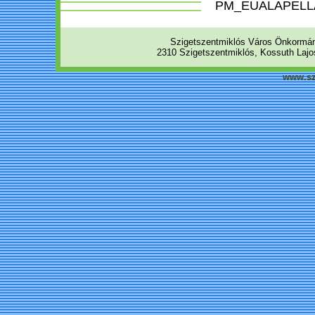
PM_EUALAPELLA
Szigetszentmiklós Város Önkormá
2310 Szigetszentmiklós, Kossuth Lajos
www.sz