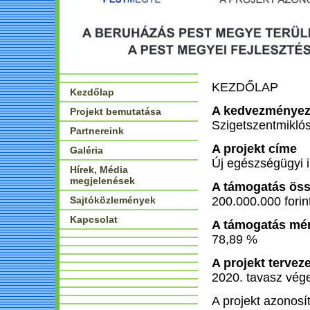
KEZDŐLAP
Kezdőlap
A kedvezményez
Projekt bemutatása
Szigetszentmikló
Partnereink
A projekt címe
Galéria
Új egészségügyi 
Hírek, Média
megjelenések
A támogatás ös
Sajtóközlemények
200.000.000 forin
Kapcsolat
A támogatás mér
78,89 %
A projekt tervez
2020. tavasz vég
A projekt azonos